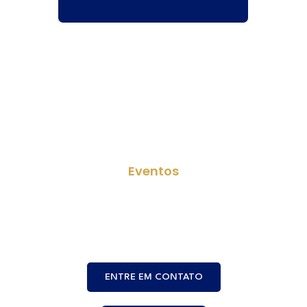
Eventos
Som, luz e estrutura funcionam
perfeitamente mesmo diante de
quedas elétricas.
ENTRE EM CONTATO